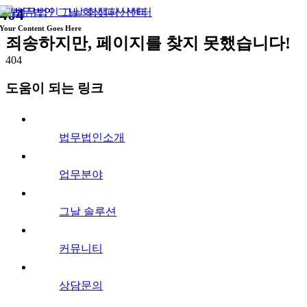
404
콘
텐
Your Content Goes Here
츠
죄송하지만, 페이지를 찾지 못했습니다!
로
404
건
너
도움이 되는 링크
뛰
기
법무법인소개
업무분야
그날 솔루션
커뮤니티
상담문의