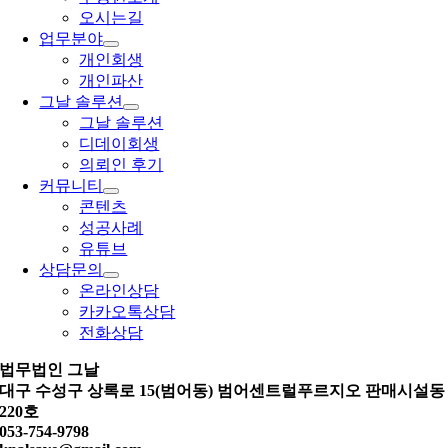
오시는길
업무분야
개인회생
개인파산
그날 솔루션
그날 솔루션
디데이회생
의뢰인 후기
커뮤니티
콘텐츠
성공사례
유튜브
상담문의
온라인상담
카카오톡상담
전화상담
법무법인 그날
대구 수성구 상록로 15(범어동) 범어센트럴푸르지오 판매시설동
220호
053-754-9798