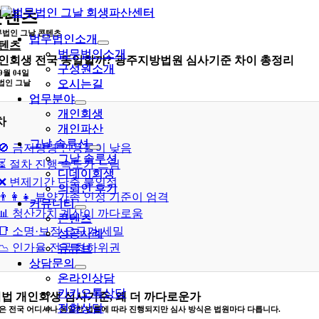
콘
콘텐츠
텐
무법인 그날 콘텐츠
법무법인소개
법무법인소개
츠
텐츠
법무법인소개
법무법인소개
로
인회생 전국 동일할까? 광주지방법원 심사기준 차이 총정리
구성원소개
구성원소개
건
09월 04일
오시는길
오시는길
무법인 그날
너
업무분야
업무분야
뛰
개인회생
개인회생
기
차
개인파산
개인파산
그날 솔루션
그날 솔루션
🚫 금지명령 인용률이 낮음
그날 솔루션
그날 솔루션
⏳ 절차 진행 속도가 느림
디데이회생
디데이회생
❌ 변제기간 단축 불인정
의뢰인 후기
의뢰인 후기
👨‍👩‍👧 부양가족 인정 기준이 엄격
커뮤니티
커뮤니티
📊 청산가치 계산이 까다로움
콘텐츠
콘텐츠
📑 소명·보정 요구가 세밀
성공사례
성공사례
📉 인가율 전국 최하위권
유튜브
유튜브
상담문의
상담문의
온라인상담
온라인상담
카카오톡상담
카카오톡상담
법 개인회생 심사기준, 왜 더 까다로운가
전화상담
전화상담
은 전국 어디서나 동일한 법률에 따라 진행되지만
심사 방식은 법원마다 다릅니다.