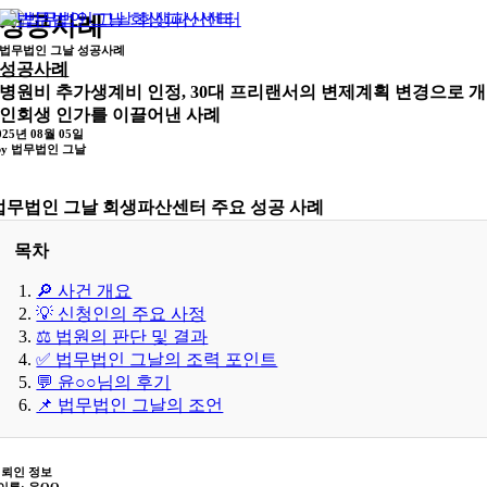
콘
성공사례
텐
법무법인 그날 성공사례
츠
성공사례
로
병원비 추가생계비 인정, 30대 프리랜서의 변제계획 변경으로 개
건
인회생 인가를 이끌어낸 사례
너
025년 08월 05일
 by 법무법인 그날
뛰
기
법무법인 그날 회생파산센터 주요 성공 사례
목차
🔎 사건 개요
💡 신청인의 주요 사정
⚖️ 법원의 판단 및 결과
✅ 법무법인 그날의 조력 포인트
💬 윤○○님의 후기
📌 법무법인 그날의 조언
의뢰인 정보