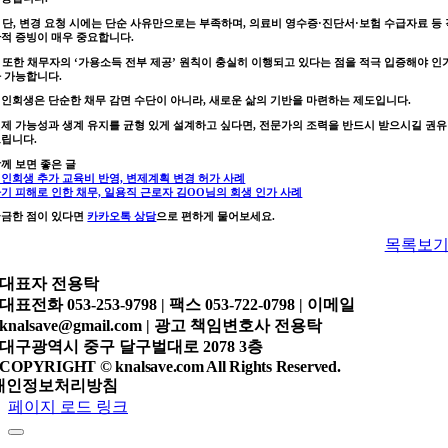
 단, 변경 요청 시에는 단순 사유만으로는 부족하며, 의료비 영수증·진단서·보험 수급자료 등 
적 증빙이 매우 중요합니다.
 또한 채무자의 ‘가용소득 전부 제공’ 원칙이 충실히 이행되고 있다는 점을 적극 입증해야 인
 가능합니다.
인회생은 단순한 채무 감면 수단이 아니라, 새로운 삶의 기반을 마련하는 제도입니다.
제 가능성과 생계 유지를 균형 있게 설계하고 싶다면, 전문가의 조력을 반드시 받으시길 권유
립니다.
께 보면 좋은 글
인회생 추가 교육비 반영, 변제계획 변경 허가 사례
기 피해로 인한 채무, 일용직 근로자 김OO님의 회생 인가 사례
궁금한 점이 있다면
카카오톡 상담
으로 편하게 물어보세요.
목록보
대표자
전용탁
대표전화
053-253-9798 |
팩스
053-722-0798 |
이메일
knalsave@gmail.com |
광고 책임변호사
전용탁
대구광역시 중구 달구벌대로 2078 3층
COPYRIGHT © knalsave.com All Rights Reserved.
개인정보처리방침
페이지 로드 링크