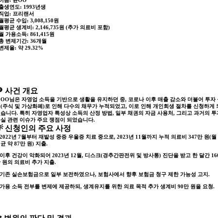
이름
: 윤OO
출생연도
: 1993년생
직업
: 프리랜서
월평균 수입
: 3,008,150원
월평균 생계비
: 2,146,735원 (추가 의료비 포함)
월 가용소득
: 861,415원
총 변제기간
: 36개월
변제율
: 약 29.32%
🔎 사건 개요
OO님은 자영업 소득을 기반으로 생활을 유지하던 중, 코로나 이후 매출 감소와 더불어
투자
(주식 및 가상화폐)
로 인해 다수의 채무가 누적되었고, 이로 인해 개인회생 절차를 신청하게 
습니다. 특히 자영업자 특성상 소득의 산정 방법, 일부 채권의 자금 사용처, 그리고 과거의 투
실 관련 이슈가 주요 쟁점이 되었습니다.
💡 신청인의 주요 사정
 2022년 7월부터 재발성 중증 우울증 치료 중으로, 2023년 11월까지 누적 의료비 347만 원(월
균 약 87만 원) 지출.
 이후 건강이 악화되어 2023년 12월, 디스크(경추간판전위 및 방사통) 진단을 받고
한 달간 16
 원의 의료비 추가 지출.
 기존 실손보험금으로 일부 보전하였으나, 보험사에서 향후 보험금 청구 제한 가능성 고지.
가용 소득 전부를 변제에 제공하되, 생계유지를 위한 의료 목적 추가 생계비 90만 원을 요청.