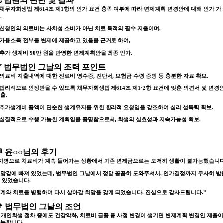
⚖️ 법원의 판단 및 결과
 채무자회생법 제614조 제1항의
인가 요건 충족 여부에 따라 변제계획 변경안에 대해 인가 가
.
 신청인의 의료비는 사치성 소비가 아닌
치료 목적의 필수 지출
이며,
 가용소득 전부를 변제에 제공하고 있음을 근거로 하여,
추가 생계비 90만 원을 반영한 변제계획안을 최종 인가.
✅ 법무법인 그날의 조력 포인트
 의료비 지출내역에 대한 진료비 영수증, 진단서, 보험금 수령 증빙 등 충분한 자료 확보.
 법리적으로 인정받을 수 있도록
채무자회생법 제614조 제1·2항 요건에 맞춘 의견서 및 변경
출.
 추가생계비 증액이
단순한 생계유지를 위한 합리적 요청임을 강조
하여 심리 설득력 확보.
 실질적으로 수행 가능한 계획임을 증명함으로써,
회생의 실효성과 지속가능성 확보.
💬 윤○○님의 후기
지병으로 치료비가 계속 들어가는 상황에서 기존 변제금으로는 도저히 생활이 불가능했습니다
망감에 빠져 있었는데, 법무법인 그날에서 정말 꼼꼼히 도와주셔서, 인가결정까지 무사히 받
 있었습니다.
계와 치료를 병행하며 다시 살아갈 희망을 갖게 되었습니다. 진심으로 감사드립니다.”
📌 법무법인 그날의 조언
 개인회생 절차 중에도 건강악화, 치료비 급증 등 사정 변경이 생기면 변제계획 변경안 제출
가능합니다.