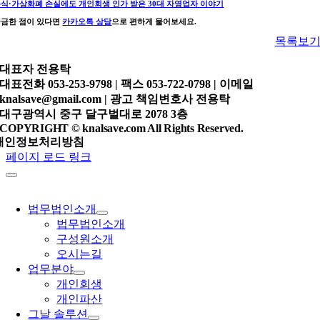
식·가상화폐 손실에도 개인회생 인가 받은 30대 자영업자 이야기
궁금한 점이 있다면
카카오톡 상담
으로 편하게 물어보세요.
목록보
대표자
전용탁
대표전화
053-253-9798 |
팩스
053-722-0798 |
이메일
knalsave@gmail.com |
광고 책임변호사
전용탁
대구광역시 중구 달구벌대로 2078 3층
COPYRIGHT © knalsave.com All Rights Reserved.
개인정보처리방침
페이지 로드 링크
법무법인소개
법무법인소개
구성원소개
오시는길
업무분야
개인회생
개인파산
그날 솔루션