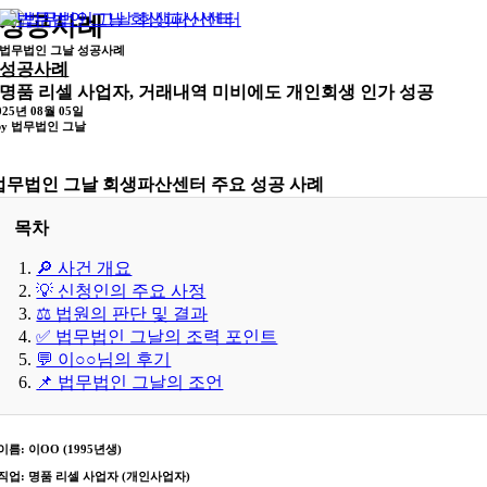
콘
성공사례
텐
법무법인 그날 성공사례
츠
성공사례
로
명품 리셀 사업자, 거래내역 미비에도 개인회생 인가 성공
건
025년 08월 05일
 by 법무법인 그날
너
뛰
기
법무법인 그날 회생파산센터 주요 성공 사례
목차
🔎 사건 개요
💡 신청인의 주요 사정
⚖️ 법원의 판단 및 결과
✅ 법무법인 그날의 조력 포인트
💬 이○○님의 후기
📌 법무법인 그날의 조언
​이름
: 이OO (1995년생)
직업
: 명품 리셀 사업자 (개인사업자)