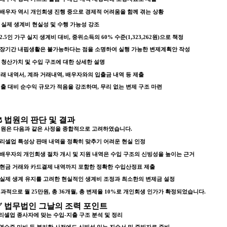
 배우자 역시
개인회생 진행 중
으로 경제적 어려움을 함께 겪는 상황
. 실제 생계비 현실성 및 수행 가능성 강조
 2.5인 가구 실지 생계비 대비,
중위소득의 60% 수준(1,323,262원)으로 책정
 장기간 내핍생활은 불가능하다는 점을 소명하여
실행 가능한 변제계획안 작성
. 청산가치 및 수입 구조에 대한 상세한 설명
래 내역서, 계좌 거래내역, 배우자와의 입출금 내역 등 제출
출 대비 순수익 규모가 적음을 강조하며,
무리 없는 변제 구조 마련
⚖️ 법원의 판단 및 결과
원은 다음과 같은 사정을 종합적으로 고려하였습니다.
 리셀업 특성상 판매 내역을 정확히 맞추기 어려운 현실 인정
 배우자의 개인회생 절차 개시 및 지원 내역은
수입 구조의 신빙성을 높이는 근거
 현금 거래와 카드결제 내역까지 포함한
정확한 수입산정표
제출
 실제 생계 유지를 고려한
현실적인 생계비 조정과 최소한의 변제금 설정
결과적으로
월 25만원, 총 36개월, 총 변제율 10%
로 개인회생 인가가 확정되었습니다.
✅ 법무법인 그날의 조력 포인트
리셀업 종사자에 맞는 수입-지출 구조 분석 및 정리