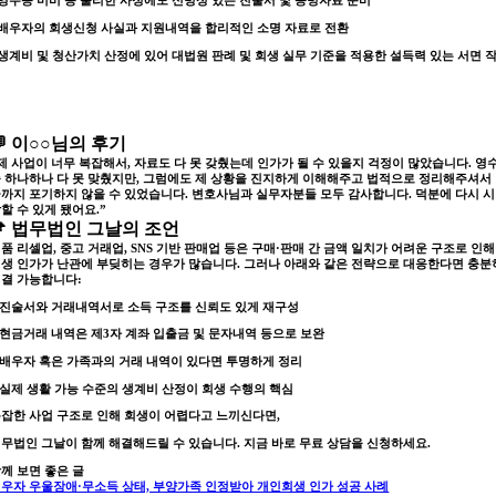
 영수증 미비 등 불리한 사정에도
신빙성 있는 진술서 및 증빙자료 준비
 배우자의 회생신청 사실과 지원내역을
합리적인 소명 자료로 전환
 생계비 및 청산가치 산정에 있어
대법원 판례 및 회생 실무 기준을 적용한 설득력 있는 서면 
성
💬 이○○님의 후기
제 사업이 너무 복잡해서, 자료도 다 못 갖췄는데 인가가 될 수 있을지 걱정이 많았습니다. 영
 하나하나 다 못 맞췄지만, 그럼에도 제 상황을 진지하게 이해해주고 법적으로 정리해주셔서
까지 포기하지 않을 수 있었습니다. 변호사님과 실무자분들 모두 감사합니다. 덕분에 다시 시
할 수 있게 됐어요.”
📌 법무법인 그날의 조언
품 리셀업, 중고 거래업, SNS 기반 판매업 등은 구매·판매 간 금액 일치가 어려운 구조로 인해
생 인가가 난관에 부딪히는 경우가 많습니다.
그러나 아래와 같은 전략으로 대응한다면 충분
결 가능합니다:
 진술서와 거래내역서로 소득 구조를 신뢰도 있게 재구성
 현금거래 내역은 제3자 계좌 입출금 및 문자내역 등으로 보완
 배우자 혹은 가족과의 거래 내역이 있다면 투명하게 정리
 실제 생활 가능 수준의 생계비 산정이 회생 수행의 핵심
잡한 사업 구조로 인해 회생이 어렵다고 느끼신다면,
무법인 그날이 함께 해결해드릴 수 있습니다.
지금 바로 무료 상담을 신청하세요.
께 보면 좋은 글
우자 우울장애·무소득 상태, 부양가족 인정받아 개인회생 인가 성공 사례