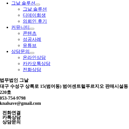
그날 솔루션
그날 솔루션
디데이회생
의뢰인 후기
커뮤니티
콘텐츠
성공사례
유튜브
상담문의
온라인상담
카카오톡상담
전화상담
법무법인 그날
대구 수성구 상록로 15(범어동) 범어센트럴푸르지오 판매시설동
220호
053-754-9798
knalsave@gmail.com
전화연결
카톡상담
상담문의
Go