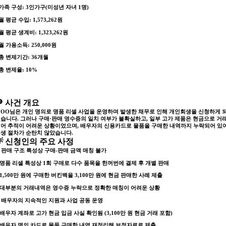
가족 구성
: 3인가구(미성년 자녀 1명)
월 평균 수입
: 1,573,262원
월 평균 생계비
: 1,323,262원
월 가용소득
: 250,000원
총 변제기간
: 36개월
총 변제율
: 10%
🔎 사건 개요
OO님은 개인 명의로 명품 리셀 사업을 운영하며 발생한 채무로 인해 개인회생을 신청하게 
습니다. 그러나
구매·판매 영수증의 일치 여부가 불확실
하고, 일부 고가 제품은
현금으로 거
어 추적이 어려운 상황이었으며, 배우자의 신용카드로 물품을 구매한 내역
까지 누락되어 있
생 절차가 순탄치 않았습니다.
💡 신청인의 주요 사정
. 판매 구조 특성상 구매-판매 금액 매칭 불가
 명품 리셀 특성상 1회 구매로 다수 품목을 한꺼번에 결제 후 개별 판매
 1,500만 원에 구매한 버킨백을 3,100만 원에 현금 판매한 사례 제출
 대부분의 거래내역은 영수증 누락으로 정확한 매칭이 어려운 상황
. 배우자의 지속적인 지원과 사업 공동 운영
 배우자 계좌로 고가 현금 입금 사실 확인됨 (3,100만 원 현금 거래 포함)
 배우자 명의 카드로 물품 구매한 내역 재정리해 보정자료로 제출