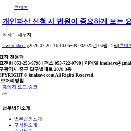
콘텐츠
개인파산 신청 시 법원이 중요하게 보는 
목차 1. 채무자
lawfirmtheday
2026-07-26T16:10:06+09:00
2025년 04월 15일
|
콘텐
표자
전용탁
표전화
053-253-9798 |
팩스
053-722-0798 |
이메일
knalsave@gmai
구광역시 중구 달구벌대로 2078 3층
PYRIGHT © knalsave.com All Rights Reserved.
정보처리방침
페이지 로드 링크
법무법인소개
법무법인소개
구성원소개