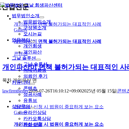
콘
도산법전문
텐
법무법인소개
법무법인소개
츠
법무법인소개
법무법인소개
로
개인파산이 면책 불허가되는 대표적인 사례
구성원소개
구성원소개
건
Gallery
오시는길
오시는길
너
업무분야
업무분야
뛰
개인파산이 면책 불허가되는 대표적인 사례
개인회생
개인회생
기
개인파산
개인파산
콘텐츠
그날 솔루션
그날 솔루션
그날 솔루션
그날 솔루션
개인파산이 면책 불허가되는 대표적인 사
디데이회생
디데이회생
의뢰인 후기
의뢰인 후기
목차 개인파산 면
커뮤니티
커뮤니티
콘텐츠
콘텐츠
lawfirmtheday
2026-07-26T16:10:12+09:00
2025년 05월 15일
|
콘텐
성공사례
성공사례
유튜브
유튜브
상담문의
상담문의
개인파산 신청 시 법원이 중요하게 보는 요소
온라인상담
온라인상담
Gallery
카카오톡상담
카카오톡상담
개인파산 신청 시 법원이 중요하게 보는 요소
전화상담
전화상담